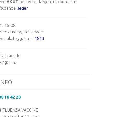
ved
AKUT
behov for lægehjælp kontakte
følgende
læger
Kl. 16-08.
Weekend og Helligdage
Ved akut sygdom =
1813
Livstruende
Ring: 112
INFO
38 18 42 20
INFLUENZA VACCINE
Gravide efter 12. uge