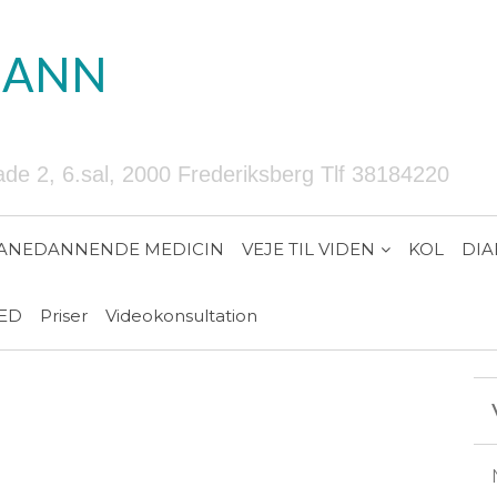
MANN
e 2, 6.sal, 2000 Frederiksberg Tlf 38184220
ANEDANNENDE MEDICIN
VEJE TIL VIDEN
KOL
DIA
ED
Priser
Videokonsultation