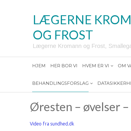
LÆGERNE KRO
OG FROST
Lægerne Kromann og Frost, Smallegad
HJEM
HER BOR VI
HVEM ER VI
OM V
BEHANDLINGSFORSLAG
DATASIKKERH
Øresten – øvelser –
Video fra sundhed.dk